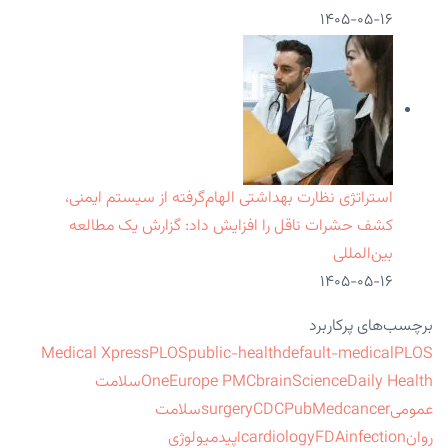
۱۴۰۵-۰۵-۱۶
استراتژی نظارت بهداشتی الهام‌گرفته از سیستم ایمنی،
کشف حشرات ناقل را افزایش داد: گزارش یک مطالعه
بین‌المللی
۱۴۰۵-۰۵-۱۶
برچسب‌های پرکاربرد
Medical Xpress
PLOS
public-health
default-medical
PLOS
ScienceDaily Health
brain
Europe PMC
One
سلامت
عمومی
cancer
PubMed
CDC
surgery
سلامت
روان
infection
FDA
cardiology
اپیدمیولوژی