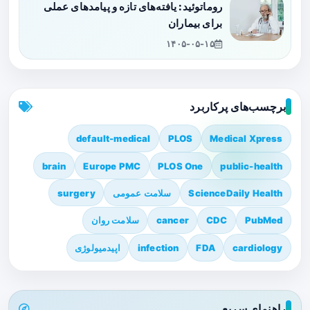
روماتوئید: یافته‌های تازه و پیامدهای عملی
برای بیماران
۱۴۰۵-۰۵-۱۵
برچسب‌های پرکاربرد
default-medical
PLOS
Medical Xpress
brain
Europe PMC
PLOS One
public-health
ScienceDaily Health
سلامت عمومی
surgery
PubMed
CDC
cancer
سلامت روان
cardiology
FDA
infection
اپیدمیولوژی
راهنمای سریع