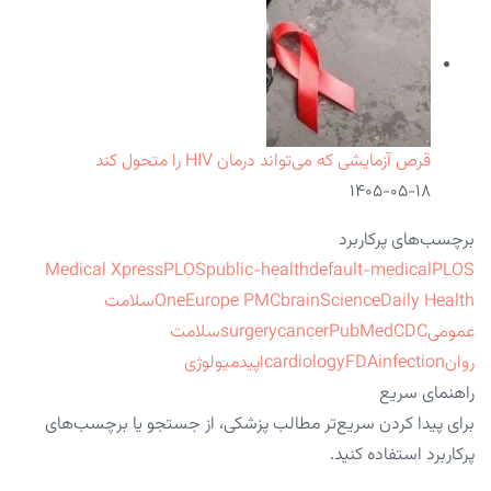
قرص آزمایشی که می‌تواند درمان HIV را متحول کند
۱۴۰۵-۰۵-۱۸
برچسب‌های پرکاربرد
Medical Xpress
PLOS
public-health
default-medical
PLOS
ScienceDaily Health
brain
Europe PMC
One
سلامت
عمومی
CDC
PubMed
cancer
surgery
سلامت
روان
infection
FDA
cardiology
اپیدمیولوژی
راهنمای سریع
برای پیدا کردن سریع‌تر مطالب پزشکی، از جستجو یا برچسب‌های
پرکاربرد استفاده کنید.