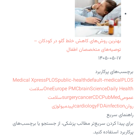
بهترین روش‌های کاهش خلط گلو در کودکان –
توصیه‌های متخصصان اطفال
۱۴۰۵-۰۵-۱۷
برچسب‌های پرکاربرد
Medical Xpress
PLOS
public-health
default-medical
PLOS
ScienceDaily Health
brain
Europe PMC
One
سلامت
عمومی
PubMed
CDC
cancer
surgery
سلامت
روان
infection
FDA
cardiology
اپیدمیولوژی
راهنمای سریع
برای پیدا کردن سریع‌تر مطالب پزشکی، از جستجو یا برچسب‌های
پرکاربرد استفاده کنید.