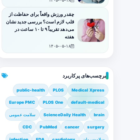
۱۴۰۵-۰۵-۱۸
چقدر ورزش واقعاً برای حفاظت از
قلب لازم است؟ بررسی جدید نشان
می‌دهد تقریباً ۹ تا ۱۰ ساعت در
هفته
۱۴۰۵-۰۵-۱۸
برچسب‌های پرکاربرد
public-health
PLOS
Medical Xpress
Europe PMC
PLOS One
default-medical
brain
ScienceDaily Health
سلامت عمومی
CDC
PubMed
cancer
surgery
سلامت روان
cardiology
FDA
infection