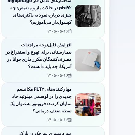
ساختارهای کامل فاژ myophage
phi۹۲ در حالات باز و منقبض: چه
چیزی درباره نفوذ به باکتری‌های
کپسول‌دار می‌آموزیم؟
۱۴۰۵-۰۵-۱۶
افزایش قابل‌توجه مراجعات
بیمارستانی برای تهوع و استفراغ در
مصرف‌کنندگان مکرر ماری‌جوانا در
آمریکا: چه باید دانست؟
۱۴۰۵-۰۵-۱۶
مهارکننده‌های FLT۳ مکانیسم
جدیدی را در لوسمی میلوئید حاد
نمایان کردند: فروپتوز به‌عنوان یک
نقطه ضعف درمانی؟
۱۴۰۵-۰۵-۱۶
مورد مسری سرخک در پارک