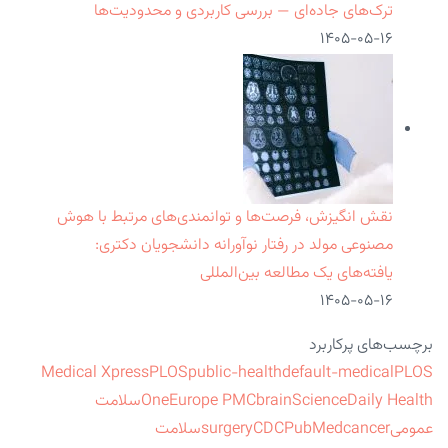
ترک‌های جاده‌ای — بررسی کاربردی و محدودیت‌ها
۱۴۰۵-۰۵-۱۶
نقش انگیزش، فرصت‌ها و توانمندی‌های مرتبط با هوش
مصنوعی مولد در رفتار نوآورانه دانشجویان دکتری:
یافته‌های یک مطالعه بین‌المللی
۱۴۰۵-۰۵-۱۶
برچسب‌های پرکاربرد
Medical Xpress
PLOS
public-health
default-medical
PLOS
ScienceDaily Health
brain
Europe PMC
One
سلامت
عمومی
cancer
PubMed
CDC
surgery
سلامت