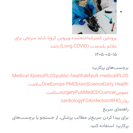
پروتئین کمترشناخته‌شده ویروس کرونا شاید سرنخی برای
علائم بلندمدت (Long COVID) باشد
۱۴۰۵-۰۵-۱۵
برچسب‌های پرکاربرد
Medical Xpress
PLOS
public-health
default-medical
PLOS
ScienceDaily Health
brain
Europe PMC
One
سلامت
عمومی
cancer
CDC
PubMed
surgery
سلامت
روان
WHO
infection
FDA
cardiology
راهنمای سریع
برای پیدا کردن سریع‌تر مطالب پزشکی، از جستجو یا برچسب‌های
پرکاربرد استفاده کنید.