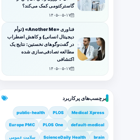
گاسترکتومی کمک می‌کند؟
۱۴۰۵-۰۵-۱۷
فناوری «Another Me» (توأم
دیجیتال انسانی) و کاهش اضطراب
در گفت‌وگوهای نخستین: نتایج یک
مطالعه تصادفی‌سازی شده
اکتشافی
۱۴۰۵-۰۵-۱۷
برچسب‌های پرکاربرد
public-health
PLOS
Medical Xpress
Europe PMC
PLOS One
default-medical
brain
ScienceDaily Health
سلامت عمومی