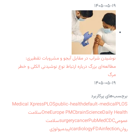
۱۴۰۵-۰۵-۱۹
نوشیدن شراب در مقابل آبجو و مشروبات تقطیری:
مطالعه‌ای بزرگ درباره ارتباط نوع نوشیدنی الکلی و خطر
مرگ
۱۴۰۵-۰۵-۱۹
برچسب‌های پرکاربرد
Medical Xpress
PLOS
public-health
default-medical
PLOS
ScienceDaily Health
brain
Europe PMC
One
سلامت
عمومی
CDC
PubMed
cancer
surgery
سلامت
روان
infection
FDA
cardiology
اپیدمیولوژی