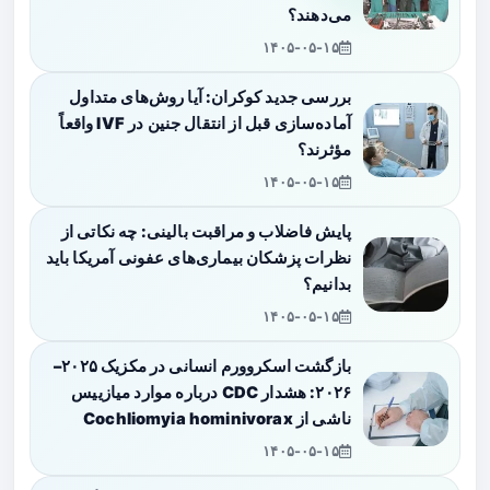
می‌دهند؟
۱۴۰۵-۰۵-۱۵
بررسی جدید کوکران: آیا روش‌های متداول
آماده‌سازی قبل از انتقال جنین در IVF واقعاً
مؤثرند؟
۱۴۰۵-۰۵-۱۵
پایش فاضلاب و مراقبت بالینی: چه نکاتی از
نظرات پزشکان بیماری‌های عفونی آمریکا باید
بدانیم؟
۱۴۰۵-۰۵-۱۵
بازگشت اسکروورم انسانی در مکزیک ۲۰۲۵–
۲۰۲۶: هشدار CDC درباره موارد میازییس
ناشی از Cochliomyia hominivorax
۱۴۰۵-۰۵-۱۵