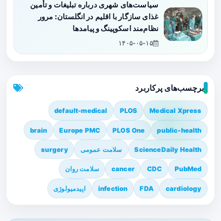
سیاست‌های شهری درباره تبلیغات و تأمین
غذای سازگار با اقلیم در انگلستان: مرور
نظام‌مند اسکوپینگ و پیامدها
۱۴۰۵-۰۵-۱۵
برچسب‌های پرکاربرد
default-medical
PLOS
Medical Xpress
brain
Europe PMC
PLOS One
public-health
ScienceDaily Health
سلامت عمومی
surgery
PubMed
CDC
cancer
سلامت روان
cardiology
FDA
infection
اپیدمیولوژی