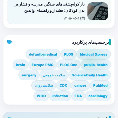
بار کوله‌پشتی‌های سنگین مدرسه و فشار بر
بدن کودکان؛ هشدار و راهنمای والدین
۱۴۰۵-۰۵-۱۴
برچسب‌های پرکاربرد
default-medical
PLOS
Medical Xpress
brain
Europe PMC
PLOS One
public-health
ScienceDaily Health
سلامت عمومی
surgery
PubMed
cancer
CDC
سلامت روان
WHO
infection
FDA
cardiology