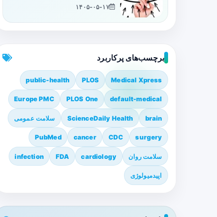
۱۴۰۵-۰۵-۱۷
برچسب‌های پرکاربرد
public-health
PLOS
Medical Xpress
Europe PMC
PLOS One
default-medical
brain
ScienceDaily Health
سلامت عمومی
PubMed
cancer
CDC
surgery
سلامت روان
cardiology
FDA
infection
اپیدمیولوژی