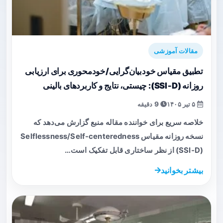
مقالات آموزشی
تطبیق مقیاس خود‌بیان‌گرایی/خودمحوری برای ارزیابی
روزانه (SSI‑D): چیستی، نتایج و کاربردهای بالینی
۵ تیر ۱۴۰۵
9 دقیقه
خلاصه سریع برای خواننده مقاله منبع گزارش می‌دهد که
نسخه روزانه مقیاس Selflessness/Self-centeredness
(SSI‑D) از نظر ساختاری قابل تفکیک است…
بیشتر بخوانید