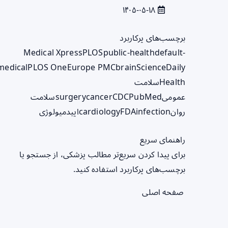
۱۴۰۵-۰۵-۱۸
برچسب‌های پرکاربرد
Medical Xpress
PLOS
public-health
default-
medical
PLOS One
Europe PMC
brain
ScienceDaily
Health
سلامت
عمومی
PubMed
CDC
cancer
surgery
سلامت
روان
infection
FDA
cardiology
اپیدمیولوژی
راهنمای سریع
برای پیدا کردن سریع‌تر مطالب پزشکی، از جستجو یا
برچسب‌های پرکاربرد استفاده کنید.
صفحه اصلی