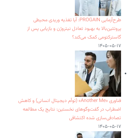
طرح‌آزمایی PROGAIN: آیا تغذیه وریدی محیطی
پروتئین‌بالا به بهبود تعادل نیتروژن و بازیابی پس از
گاسترکتومی کمک می‌کند؟
۱۴۰۵-۰۵-۱۷
فناوری «Another Me» (توأم دیجیتال انسانی) و کاهش
اضطراب در گفت‌وگوهای نخستین: نتایج یک مطالعه
تصادفی‌سازی شده اکتشافی
۱۴۰۵-۰۵-۱۷