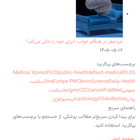
چرا مغز در هنگام خواب، انرژی خود را خالی می‌کند؟
۱۴۰۵-۰۵-۱۷
برچسب‌های پرکاربرد
Medical Xpress
PLOS
public-health
default-medical
PLOS
ScienceDaily Health
brain
Europe PMC
One
سلامت
عمومی
PubMed
cancer
CDC
surgery
سلامت
روان
infection
FDA
cardiology
اپیدمیولوژی
راهنمای سریع
برای پیدا کردن سریع‌تر مطالب پزشکی، از جستجو یا برچسب‌های
پرکاربرد استفاده کنید.
صفحه اصلی