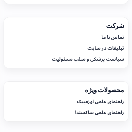
شرکت
تماس با ما
تبلیغات در سایت
سیاست پزشکی و سلب مسئولیت
محصولات ویژه
راهنمای علمی اوزمپیک
راهنمای علمی ساکسندا