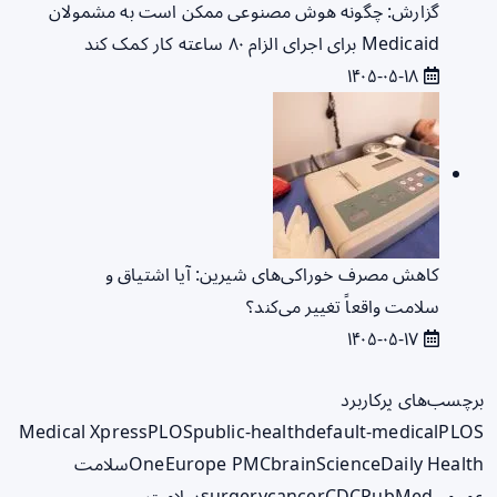
گزارش: چگونه هوش مصنوعی ممکن است به مشمولان
Medicaid برای اجرای الزام ۸۰ ساعته کار کمک کند
۱۴۰۵-۰۵-۱۸
کاهش مصرف خوراکی‌های شیرین: آیا اشتیاق و
سلامت واقعاً تغییر می‌کند؟
۱۴۰۵-۰۵-۱۷
برچسب‌های پرکاربرد
Medical Xpress
PLOS
public-health
default-medical
PLOS
ScienceDaily Health
brain
Europe PMC
One
سلامت
عمومی
PubMed
CDC
cancer
surgery
سلامت