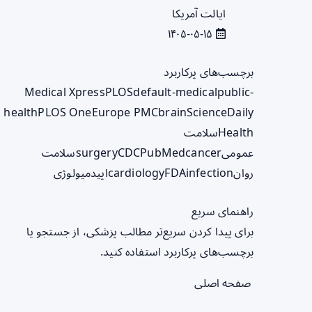
ایالت آمریکا
۱۴۰۵-۰۵-۱۵
برچسب‌های پرکاربرد
Medical Xpress
PLOS
default-medical
public-
health
PLOS One
Europe PMC
brain
ScienceDaily
Health
سلامت
عمومی
cancer
PubMed
CDC
surgery
سلامت
روان
infection
FDA
cardiology
اپیدمیولوژی
راهنمای سریع
برای پیدا کردن سریع‌تر مطالب پزشکی، از جستجو یا
برچسب‌های پرکاربرد استفاده کنید.
صفحه اصلی