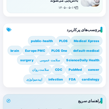
باکتریایی می‌شوند
۱۴۰۵-۰۵-۱۹
برچسب‌های پرکاربرد
public-health
PLOS
Medical Xpress
brain
Europe PMC
PLOS One
default-medical
ScienceDaily Health
سلامت عمومی
surgery
cancer
PubMed
CDC
سلامت روان
cardiology
FDA
infection
اپیدمیولوژی
راهنمای سریع