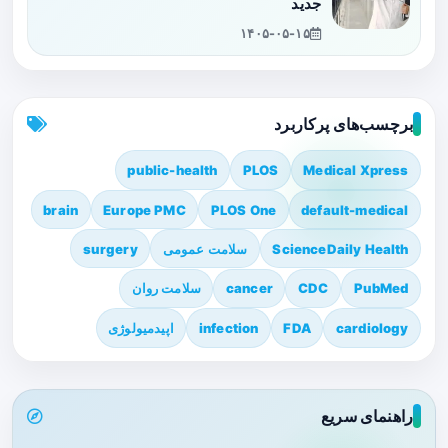
جدید
۱۴۰۵-۰۵-۱۵
برچسب‌های پرکاربرد
public-health
PLOS
Medical Xpress
brain
Europe PMC
PLOS One
default-medical
ScienceDaily Health
سلامت عمومی
surgery
PubMed
CDC
cancer
سلامت روان
cardiology
FDA
infection
اپیدمیولوژی
راهنمای سریع