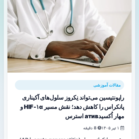
مقالات آموزشی
راپونتیسین می‌تواند نِکروز سلول‌های آکیناری
پانکراس را کاهش دهد؛ نقش مسیر HIF‑۱α و
مهار اُکسیدатив استرس
۱ تیر ۱۴۰۵
8 دقیقه