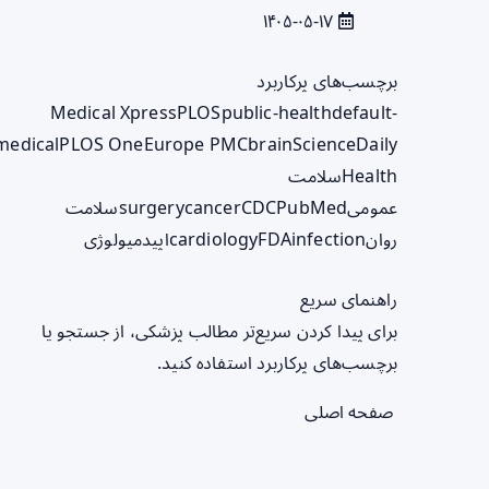
۱۴۰۵-۰۵-۱۷
برچسب‌های پرکاربرد
Medical Xpress
PLOS
public-health
default-
medical
PLOS One
Europe PMC
brain
ScienceDaily
Health
سلامت
عمومی
PubMed
CDC
cancer
surgery
سلامت
روان
infection
FDA
cardiology
اپیدمیولوژی
راهنمای سریع
برای پیدا کردن سریع‌تر مطالب پزشکی، از جستجو یا
برچسب‌های پرکاربرد استفاده کنید.
صفحه اصلی