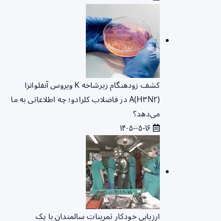
کشف زودهنگام زیرشاخه K ویروس آنفلوانزا
A(H۳N۲) در فاضلاب کلرادو؛ چه اطلاعاتی به ما
می‌دهد؟
۱۴۰۵-۰۵-۱۶
ارزیابی خودکار تمرینات سالمندان با یک