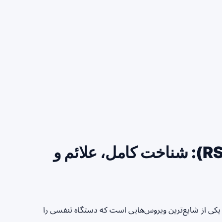
ویروس سین‌سیشیال تنفسی (RSV): شناخت کامل، علائم و
س سین‌سیشیال تنفسی (Respiratory Syncytial Virus)، یکی از شایع‌ترین ویروس‌هایی است که دستگاه تنفسی را