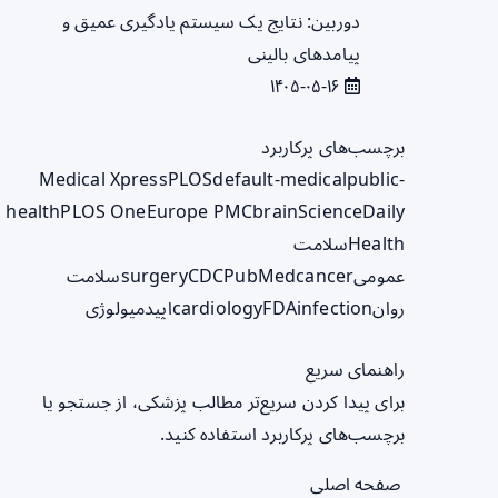
دوربین: نتایج یک سیستم یادگیری عمیق و
پیامدهای بالینی
۱۴۰۵-۰۵-۱۶
برچسب‌های پرکاربرد
Medical Xpress
PLOS
default-medical
public-
health
PLOS One
Europe PMC
brain
ScienceDaily
Health
سلامت
عمومی
cancer
PubMed
CDC
surgery
سلامت
روان
infection
FDA
cardiology
اپیدمیولوژی
راهنمای سریع
برای پیدا کردن سریع‌تر مطالب پزشکی، از جستجو یا
برچسب‌های پرکاربرد استفاده کنید.
صفحه اصلی