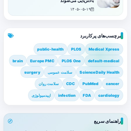
باکتریایی می‌شوند
۱۴۰۵-۰۵-۱۹
برچسب‌های پرکاربرد
public-health
PLOS
Medical Xpress
brain
Europe PMC
PLOS One
default-medical
ScienceDaily Health
سلامت عمومی
surgery
cancer
PubMed
CDC
سلامت روان
cardiology
FDA
infection
اپیدمیولوژی
راهنمای سریع