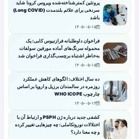
پروتئین کمترشناخته‌شده ویروس کرونا شاید
سرنخی برای علائم بلندمدت (Long COVID)
باشد
۱۴۰۵-۰۵-۱۵
فراخوان داوطلبانه فرازنیوس کابی: یک
محموله سرنگ‌های آماده مورفین سولفات
به‌خاطر اشتباه برچسب‌گذاری فراخوان شد
۱۴۰۵-۰۵-۱۵
ده سال اختلاف: الگوهای کاهش عملکرد
روزمره در سالمندان برزیل و اروپا بر اساس
چارچوب WHO ICOPE
۱۴۰۵-۰۵-۱۴
کشفی جدید درباره ژن PSPH و ارتباط آن با
اختلالات نوروتکاملی: چه چیزهایی تغییر کرده
و چه معنا دارد؟