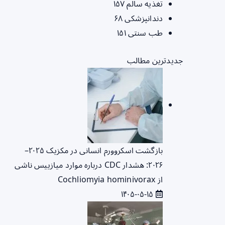
تغذیه سالم
۱۵۷
دندانپزشکی
۶۸
طب سنتی
۱۵۱
جدیدترین مطالب
بازگشت اسکروورم انسانی در مکزیک ۲۰۲۵–
۲۰۲۶: هشدار CDC درباره موارد میازییس ناشی
از Cochliomyia hominivorax
۱۴۰۵-۰۵-۱۵