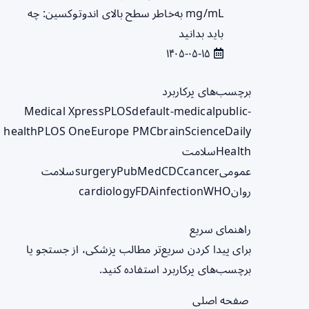
mg/mL به‌خاطر سطح بالای اندوتوکسین: چه
باید بدانید
۱۴۰۵-۰۵-۱۵
برچسب‌های پرکاربرد
Medical Xpress
PLOS
default-medical
public-
health
PLOS One
Europe PMC
brain
ScienceDaily
Health
سلامت
عمومی
cancer
CDC
PubMed
surgery
سلامت
روان
WHO
infection
FDA
cardiology
راهنمای سریع
برای پیدا کردن سریع‌تر مطالب پزشکی، از جستجو یا
برچسب‌های پرکاربرد استفاده کنید.
صفحه اصلی