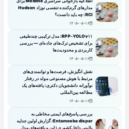
اطلاعیه بازخوانی سراسری Medline برای
مدارهای گرم‌کننده تنفسی نوزاد Hudson
RCI: چه باید دانست؟
۱۴۰۵-۰۵-۱۶
RPP‑YOLOv۱۱: مدل ترکیبی چندطیفی
برای تشخیص ترک‌های جاده‌ای — بررسی
کاربردی و محدودیت‌ها
۱۴۰۵-۰۵-۱۶
نقش انگیزش، فرصت‌ها و توانمندی‌های
مرتبط با هوش مصنوعی مولد در رفتار
نوآورانه دانشجویان دکتری: یافته‌های یک
مطالعه بین‌المللی
۱۴۰۵-۰۵-۱۶
بررسی پاسخ‌های ایمنی مخاطی به
Entamoeba dispar: گزارش اولین جدایه
بالینی داخل‌کشوری ژاپن و یافته‌های مدل