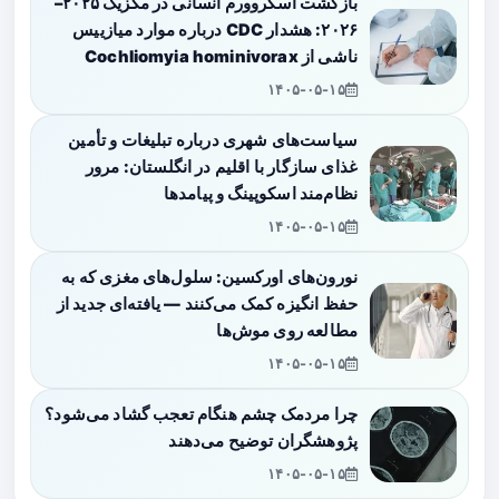
بازگشت اسکروورم انسانی در مکزیک ۲۰۲۵–
۲۰۲۶: هشدار CDC درباره موارد میازییس
ناشی از Cochliomyia hominivorax
۱۴۰۵-۰۵-۱۵
سیاست‌های شهری درباره تبلیغات و تأمین
غذای سازگار با اقلیم در انگلستان: مرور
نظام‌مند اسکوپینگ و پیامدها
۱۴۰۵-۰۵-۱۵
نورون‌های اورکسین: سلول‌های مغزی که به
حفظ انگیزه کمک می‌کنند — یافته‌ای جدید از
مطالعه روی موش‌ها
۱۴۰۵-۰۵-۱۵
چرا مردمک چشم هنگام تعجب گشاد می‌شود؟
پژوهشگران توضیح می‌دهند
۱۴۰۵-۰۵-۱۵