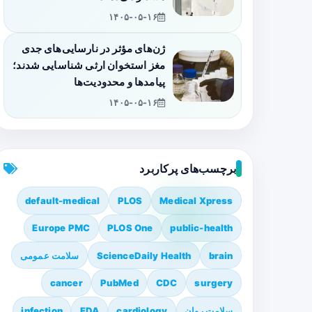
۱۴۰۵-۰۵-۱۶
ژن‌های مؤثر در نارسایی‌های جدی
مغز استخوان ارثی شناسایی شدند؛
پیامدها و محدودیت‌ها
۱۴۰۵-۰۵-۱۶
برچسب‌های پرکاربرد
default-medical
PLOS
Medical Xpress
Europe PMC
PLOS One
public-health
brain
ScienceDaily Health
سلامت عمومی
cancer
PubMed
CDC
surgery
سلامت روان
cardiology
FDA
infection