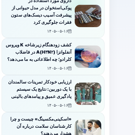
داروی مورد استفاده در
پوکی‌استخوان در مدل حیوانی از
پیشرفت آسیب دیسک‌های ستون
فقرات جلوگیری کرد
۱۴۰۵-۰۵-۱۶
کشف زودهنگام زیرشاخه K ویروس
آنفلوانزا A(H۳N۲) در فاضلاب
کلرادو؛ چه اطلاعاتی به ما می‌دهد؟
۱۴۰۵-۰۵-۱۶
ارزیابی خودکار تمرینات سالمندان
با یک دوربین: نتایج یک سیستم
یادگیری عمیق و پیامدهای بالینی
۱۴۰۵-۰۵-۱۶
«اسکینی‌مکسینگ» چیست و چرا
کارشناسان سلامت درباره آن
هشدار می‌دهند؟