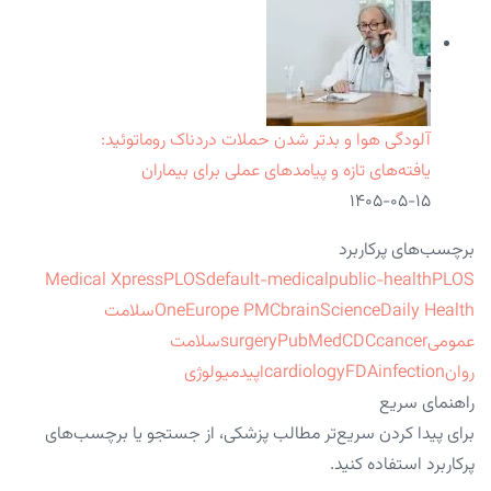
آلودگی هوا و بدتر شدن حملات دردناک روماتوئید:
یافته‌های تازه و پیامدهای عملی برای بیماران
۱۴۰۵-۰۵-۱۵
برچسب‌های پرکاربرد
Medical Xpress
PLOS
default-medical
public-health
PLOS
ScienceDaily Health
brain
Europe PMC
One
سلامت
عمومی
cancer
CDC
PubMed
surgery
سلامت
روان
infection
FDA
cardiology
اپیدمیولوژی
راهنمای سریع
برای پیدا کردن سریع‌تر مطالب پزشکی، از جستجو یا برچسب‌های
پرکاربرد استفاده کنید.