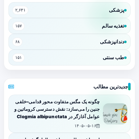
پزشکی
۲,۶۴۱
تغذیه سالم
۱۵۷
دندانپزشکی
۶۸
طب سنتی
۱۵۱
جدیدترین مطالب
چگونه یک مگس متفاوت محور قدامی–خلفی
جنین را می‌سازد: نقش دسترسی کروماتین و
عوامل آغازگر در Clogmia albipunctata
۱۴۰۵-۰۵-۱۶