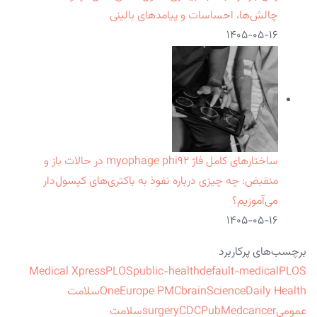
چالش‌ها، احساسات و پیامدهای بالینی
۱۴۰۵-۰۵-۱۶
ساختارهای کامل فاژ myophage phi۹۲ در حالات باز و
منقبض: چه چیزی درباره نفوذ به باکتری‌های کپسول‌دار
می‌آموزیم؟
۱۴۰۵-۰۵-۱۶
برچسب‌های پرکاربرد
Medical Xpress
PLOS
public-health
default-medical
PLOS
ScienceDaily Health
brain
Europe PMC
One
سلامت
عمومی
cancer
PubMed
CDC
surgery
سلامت