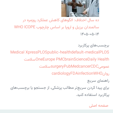
ده سال اختلاف: الگوهای کاهش عملکرد روزمره در
سالمندان برزیل و اروپا بر اساس چارچوب WHO ICOPE
۱۴۰۵-۰۵-۱۴
برچسب‌های پرکاربرد
Medical Xpress
PLOS
public-health
default-medical
PLOS
ScienceDaily Health
brain
Europe PMC
One
سلامت
عمومی
CDC
cancer
PubMed
surgery
سلامت
روان
WHO
infection
FDA
cardiology
راهنمای سریع
برای پیدا کردن سریع‌تر مطالب پزشکی، از جستجو یا برچسب‌های
پرکاربرد استفاده کنید.
صفحه اصلی