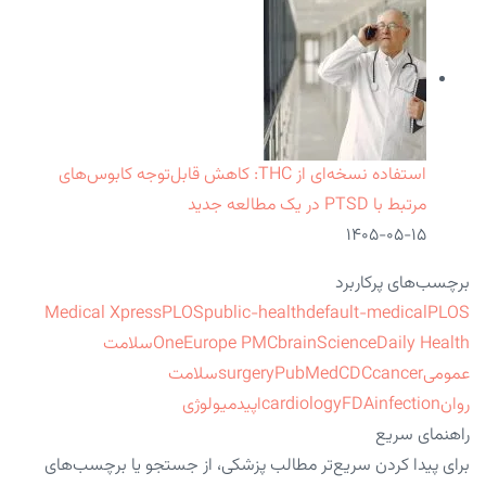
استفاده نسخه‌ای از THC: کاهش قابل‌توجه کابوس‌های
مرتبط با PTSD در یک مطالعه جدید
۱۴۰۵-۰۵-۱۵
برچسب‌های پرکاربرد
Medical Xpress
PLOS
public-health
default-medical
PLOS
ScienceDaily Health
brain
Europe PMC
One
سلامت
عمومی
cancer
CDC
PubMed
surgery
سلامت
روان
infection
FDA
cardiology
اپیدمیولوژی
راهنمای سریع
برای پیدا کردن سریع‌تر مطالب پزشکی، از جستجو یا برچسب‌های