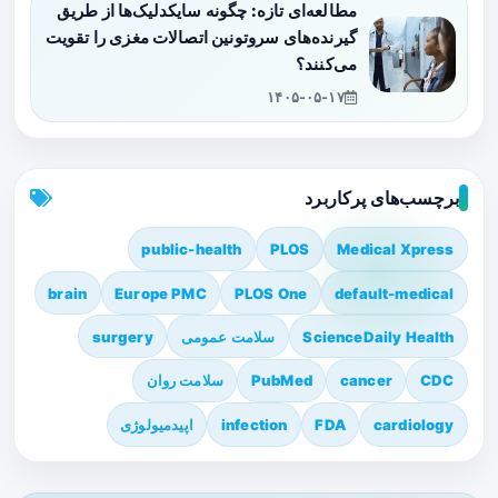
مطالعه‌ای تازه: چگونه سایکدلیک‌ها از طریق
گیرنده‌های سروتونین اتصالات مغزی را تقویت
می‌کنند؟
۱۴۰۵-۰۵-۱۷
برچسب‌های پرکاربرد
public-health
PLOS
Medical Xpress
brain
Europe PMC
PLOS One
default-medical
ScienceDaily Health
سلامت عمومی
surgery
CDC
cancer
PubMed
سلامت روان
cardiology
FDA
infection
اپیدمیولوژی