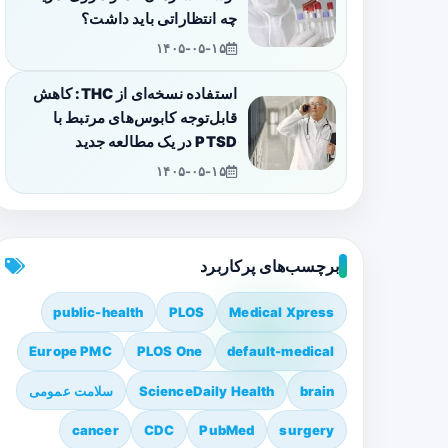
چه انتظاراتی باید داشت؟
۱۴۰۵-۰۵-۱۵
استفاده نسخه‌ای از THC: کاهش
قابل‌توجه کابوس‌های مرتبط با
PTSD در یک مطالعه جدید
۱۴۰۵-۰۵-۱۵
برچسب‌های پرکاربرد
public-health
PLOS
Medical Xpress
Europe PMC
PLOS One
default-medical
brain
ScienceDaily Health
سلامت عمومی
cancer
CDC
PubMed
surgery