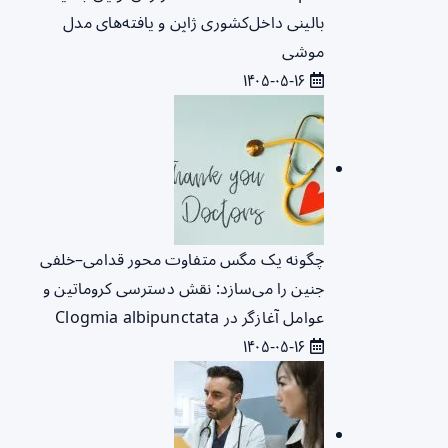
بالینی داخل‌کشوری ژاپن و یافته‌های مدل
موشی
۱۴۰۵-۰۵-۱۶
چگونه یک مگس متفاوت محور قدامی–خلفی
جنین را می‌سازد: نقش دسترسی کروماتین و
عوامل آغازگر در Clogmia albipunctata
۱۴۰۵-۰۵-۱۶