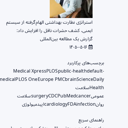
استراتژی نظارت بهداشتی الهام‌گرفته از سیستم
ایمنی، کشف حشرات ناقل را افزایش داد:
گزارش یک مطالعه بین‌المللی
۱۴۰۵-۰۵-۱۶
برچسب‌های پرکاربرد
Medical Xpress
PLOS
public-health
default-
medical
PLOS One
Europe PMC
brain
ScienceDaily
Health
سلامت
عمومی
cancer
PubMed
CDC
surgery
سلامت
روان
infection
FDA
cardiology
اپیدمیولوژی
راهنمای سریع