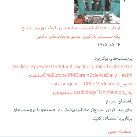
ارزیابی خودکار تمرینات سالمندان با یک دوربین: نتایج
یک سیستم یادگیری عمیق و پیامدهای بالینی
۱۴۰۵-۰۵-۱۶
برچسب‌های پرکاربرد
Medical Xpress
PLOS
default-medical
public-health
PLOS
ScienceDaily Health
brain
Europe PMC
One
سلامت
عمومی
cancer
PubMed
CDC
surgery
سلامت
روان
infection
FDA
cardiology
اپیدمیولوژی
راهنمای سریع
برای پیدا کردن سریع‌تر مطالب پزشکی، از جستجو یا برچسب‌های
پرکاربرد استفاده کنید.
صفحه اصلی