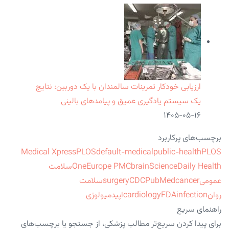
ارزیابی خودکار تمرینات سالمندان با یک دوربین: نتایج
یک سیستم یادگیری عمیق و پیامدهای بالینی
۱۴۰۵-۰۵-۱۶
برچسب‌های پرکاربرد
Medical Xpress
PLOS
default-medical
public-health
PLOS
ScienceDaily Health
brain
Europe PMC
One
سلامت
عمومی
cancer
PubMed
CDC
surgery
سلامت
روان
infection
FDA
cardiology
اپیدمیولوژی
راهنمای سریع
برای پیدا کردن سریع‌تر مطالب پزشکی، از جستجو یا برچسب‌های