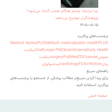
چرا مردمک چشم هنگام تعجب گشاد می‌شود؟
پژوهشگران توضیح می‌دهند
۱۴۰۵-۰۵-۱۵
برچسب‌های پرکاربرد
Medical Xpress
PLOS
default-medical
public-health
PLOS
ScienceDaily Health
brain
Europe PMC
One
سلامت
عمومی
cancer
CDC
PubMed
surgery
سلامت
روان
infection
FDA
cardiology
اپیدمیولوژی
راهنمای سریع
برای پیدا کردن سریع‌تر مطالب پزشکی، از جستجو یا برچسب‌های
پرکاربرد استفاده کنید.
صفحه اصلی