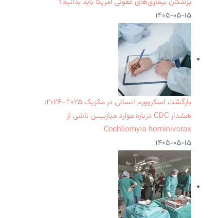
پزشکان بیماری‌های عفونی آمریکا باید بدانیم؟
۱۴۰۵-۰۵-۱۵
بازگشت اسکروورم انسانی در مکزیک ۲۰۲۵–۲۰۲۶:
هشدار CDC درباره موارد میازییس ناشی از
Cochliomyia hominivorax
۱۴۰۵-۰۵-۱۵