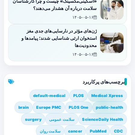
«اسکینی‌مکسینگ» چیست و چرا کارشناسان
سلامت درباره آن هشدار می‌دهند؟
۱۴۰۵-۰۵-۱۶
ژن‌های مؤثر در نارسایی‌های جدی مغز
استخوان ارثی شناسایی شدند؛ پیامدها و
محدودیت‌ها
۱۴۰۵-۰۵-۱۶
برچسب‌های پرکاربرد
default-medical
PLOS
Medical Xpress
brain
Europe PMC
PLOS One
public-health
ScienceDaily Health
سلامت عمومی
surgery
CDC
PubMed
cancer
سلامت روان