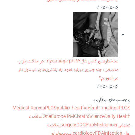
۱۴۰۵-۰۵-۱۶
ساختارهای کامل فاژ myophage phi۹۲ در حالات باز و
منقبض: چه چیزی درباره نفوذ به باکتری‌های کپسول‌دار
می‌آموزیم؟
۱۴۰۵-۰۵-۱۶
برچسب‌های پرکاربرد
Medical Xpress
PLOS
public-health
default-medical
PLOS
ScienceDaily Health
brain
Europe PMC
One
سلامت
عمومی
cancer
PubMed
CDC
surgery
سلامت
روان
infection
FDA
cardiology
اپیدمیولوژی