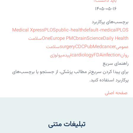
باید دانست؟
۱۴۰۵-۰۵-۱۶
برچسب‌های پرکاربرد
Medical Xpress
PLOS
public-health
default-medical
PLOS
ScienceDaily Health
brain
Europe PMC
One
سلامت
عمومی
cancer
PubMed
CDC
surgery
سلامت
روان
infection
FDA
cardiology
اپیدمیولوژی
راهنمای سریع
برای پیدا کردن سریع‌تر مطالب پزشکی، از جستجو یا برچسب‌های
پرکاربرد استفاده کنید.
صفحه اصلی
تبلیغات متنی