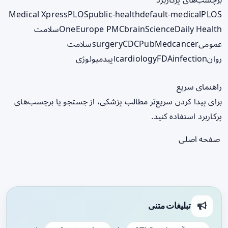
Medical Xpress
PLOS
public-health
default-medical
PLOS
ScienceDaily Health
brain
Europe PMC
One
سلامت
عمومی
cancer
PubMed
CDC
surgery
سلامت
روان
infection
FDA
cardiology
اپیدمیولوژی
راهنمای سریع
برای پیدا کردن سریع‌تر مطالب پزشکی، از جستجو یا برچسب‌های
پرکاربرد استفاده کنید.
صفحه اصلی
تبلیغات متنی