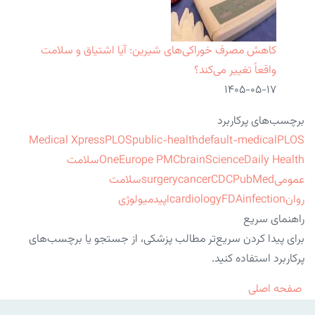
کاهش مصرف خوراکی‌های شیرین: آیا اشتیاق و سلامت
واقعاً تغییر می‌کند؟
۱۴۰۵-۰۵-۱۷
برچسب‌های پرکاربرد
Medical Xpress
PLOS
public-health
default-medical
PLOS
ScienceDaily Health
brain
Europe PMC
One
سلامت
عمومی
PubMed
CDC
cancer
surgery
سلامت
روان
infection
FDA
cardiology
اپیدمیولوژی
راهنمای سریع
برای پیدا کردن سریع‌تر مطالب پزشکی، از جستجو یا برچسب‌های
پرکاربرد استفاده کنید.
صفحه اصلی