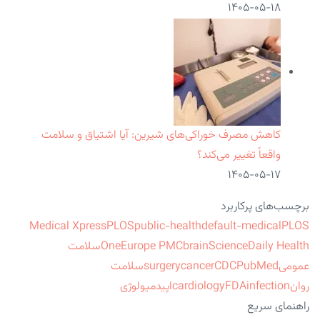
۱۴۰۵-۰۵-۱۸
کاهش مصرف خوراکی‌های شیرین: آیا اشتیاق و سلامت
واقعاً تغییر می‌کند؟
۱۴۰۵-۰۵-۱۷
برچسب‌های پرکاربرد
Medical Xpress
PLOS
public-health
default-medical
PLOS
ScienceDaily Health
brain
Europe PMC
One
سلامت
عمومی
PubMed
CDC
cancer
surgery
سلامت
روان
infection
FDA
cardiology
اپیدمیولوژی
راهنمای سریع