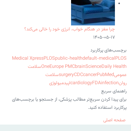
چرا مغز در هنگام خواب، انرژی خود را خالی می‌کند؟
۱۴۰۵-۰۵-۱۷
برچسب‌های پرکاربرد
Medical Xpress
PLOS
public-health
default-medical
PLOS
ScienceDaily Health
brain
Europe PMC
One
سلامت
عمومی
PubMed
cancer
CDC
surgery
سلامت
روان
infection
FDA
cardiology
اپیدمیولوژی
راهنمای سریع
برای پیدا کردن سریع‌تر مطالب پزشکی، از جستجو یا برچسب‌های
پرکاربرد استفاده کنید.
صفحه اصلی