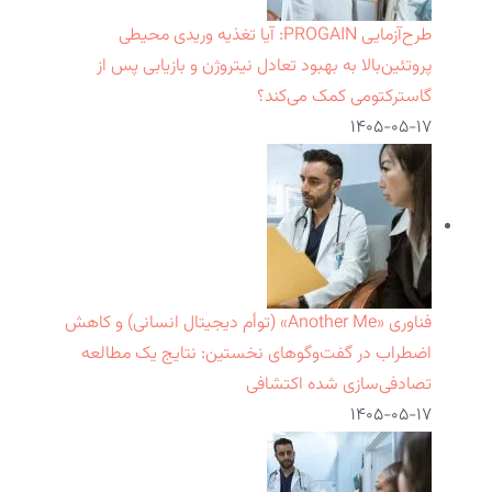
طرح‌آزمایی PROGAIN: آیا تغذیه وریدی محیطی
پروتئین‌بالا به بهبود تعادل نیتروژن و بازیابی پس از
گاسترکتومی کمک می‌کند؟
۱۴۰۵-۰۵-۱۷
فناوری «Another Me» (توأم دیجیتال انسانی) و کاهش
اضطراب در گفت‌وگوهای نخستین: نتایج یک مطالعه
تصادفی‌سازی شده اکتشافی
۱۴۰۵-۰۵-۱۷