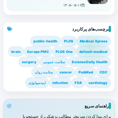
۱۴۰۵-۰۵-۱۶
برچسب‌های پرکاربرد
public-health
PLOS
Medical Xpress
brain
Europe PMC
PLOS One
default-medical
ScienceDaily Health
سلامت عمومی
surgery
CDC
PubMed
cancer
سلامت روان
cardiology
FDA
infection
اپیدمیولوژی
راهنمای سریع
برای پیدا کردن سریع‌تر مطالب پزشکی، از جستجو یا