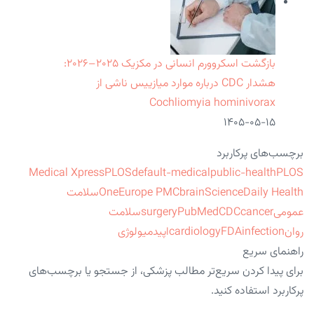
بازگشت اسکروورم انسانی در مکزیک ۲۰۲۵–۲۰۲۶:
هشدار CDC درباره موارد میازییس ناشی از
Cochliomyia hominivorax
۱۴۰۵-۰۵-۱۵
برچسب‌های پرکاربرد
Medical Xpress
PLOS
default-medical
public-health
PLOS
ScienceDaily Health
brain
Europe PMC
One
سلامت
عمومی
cancer
CDC
PubMed
surgery
سلامت
روان
infection
FDA
cardiology
اپیدمیولوژی
راهنمای سریع
برای پیدا کردن سریع‌تر مطالب پزشکی، از جستجو یا برچسب‌های
پرکاربرد استفاده کنید.