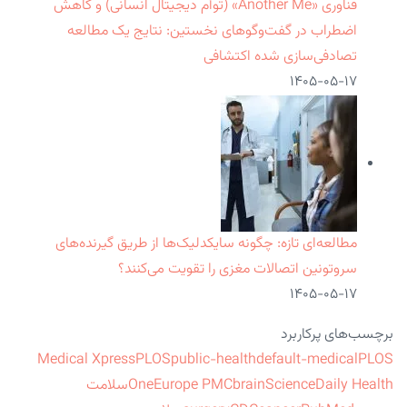
فناوری «Another Me» (توأم دیجیتال انسانی) و کاهش
اضطراب در گفت‌وگوهای نخستین: نتایج یک مطالعه
تصادفی‌سازی شده اکتشافی
۱۴۰۵-۰۵-۱۷
مطالعه‌ای تازه: چگونه سایکدلیک‌ها از طریق گیرنده‌های
سروتونین اتصالات مغزی را تقویت می‌کنند؟
۱۴۰۵-۰۵-۱۷
برچسب‌های پرکاربرد
Medical Xpress
PLOS
public-health
default-medical
PLOS
ScienceDaily Health
brain
Europe PMC
One
سلامت